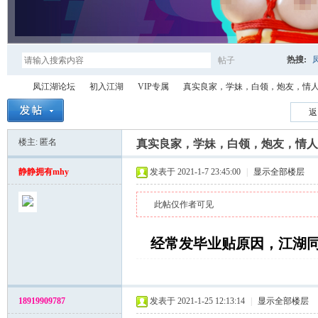
热搜:
帖子
搜
凤江湖论坛
初入江湖
VIP专属
真实良家，学妹，白领，炮友，情人资源
返
楼主: 匿名
索
真实良家，学妹，白领，炮友，情人资
凤
»
›
›
›
静静拥有mhy
发表于 2021-1-7 23:45:00
|
显示全部楼层
此帖仅作者可见
经常发毕业贴原因，江湖
江
18919909787
发表于 2021-1-25 12:13:14
|
显示全部楼层