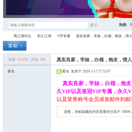
热搜:
帖子
搜
凤江湖论坛
初入江湖
VIP专属
真实良家，学妹，白领，炮友，情人资源
索
真实良家，学妹，白领，炮友，情人资
查看:
313350
|
回复:
100
凤
»
›
›
›
匿名
匿名
发表于 2020-3-17 17:52:07
真实良家，学妹，白领，炮友
久VIP以及皇冠VIP专属，永
以及荣誉称号会员请发邮件到邮
游客，本帖隐藏的内容需要积分高于 10000
江