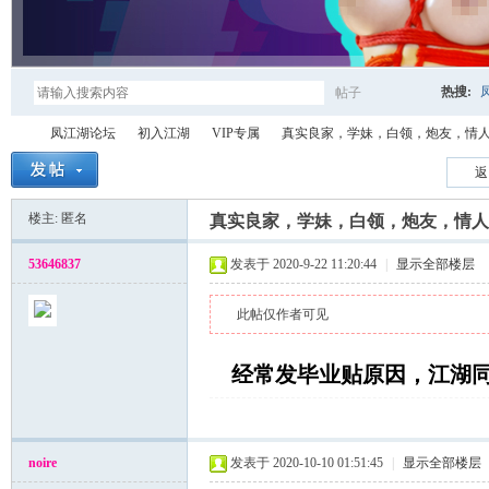
热搜:
帖子
搜
凤江湖论坛
初入江湖
VIP专属
真实良家，学妹，白领，炮友，情人资源
返
楼主: 匿名
索
真实良家，学妹，白领，炮友，情人资
凤
»
›
›
›
53646837
发表于 2020-9-22 11:20:44
|
显示全部楼层
此帖仅作者可见
经常发毕业贴原因，江湖
江
noire
发表于 2020-10-10 01:51:45
|
显示全部楼层