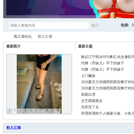
热搜:
帖子
搜
凤江湖论坛
初入江湖
最新图片
最新主题
验证江宁雨沫SPA爽记 此女兼职不 .
索
凤
»
›
代聊（乔妹儿）手下的妹子
代聊（乔妹儿）手下的妹子
上门嫩妹
2026夏天兰州摸吧和西安舞厅对
2026夏天兰州摸吧和西安舞厅对
高新白雪
文艺西路熟女
兴庆宫丫头
1
2
3
4
5
6
7
8
9
10
所谓所谓的个人杨家小妹、小鱼儿 .
江
初入江湖