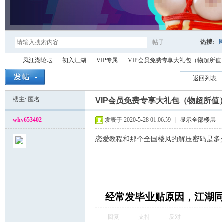
热搜:
帖子
搜
凤江湖论坛
初入江湖
VIP专属
VIP会员免费专享大礼包（物超所值
返回列表
楼主: 匿名
索
VIP会员免费专享大礼包（物超所值
凤
»
›
›
›
why653402
发表于 2020-5-28 01:06:59
|
显示全部楼层
恋爱教程和那个全国楼凤的解压密码是多
经常发毕业贴原因，江湖
江
回复
支持
反对