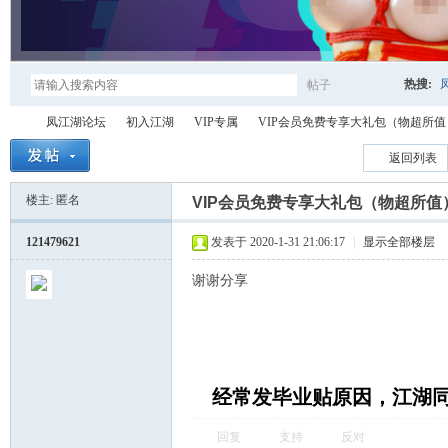
热搜:
帖子
搜
凤江湖论坛
初入江湖
VIP专属
VIP会员免费专享大礼包（物超所值
返回列表
楼主: 匿名
索
VIP会员免费专享大礼包（物超所值
凤
»
›
›
›
121479621
发表于 2020-1-31 21:06:17
|
显示全部楼层
谢谢分享
经常发毕业贴原因，江湖
江
回复
支持
反对