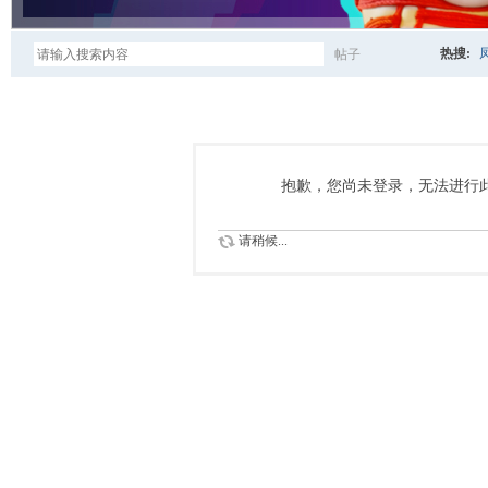
热搜:
帖子
搜
索
抱歉，您尚未登录，无法进行
请稍候...