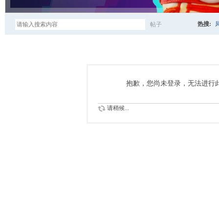
热搜:
帖子
搜
索
抱歉，您尚未登录，无法进行
请稍候...