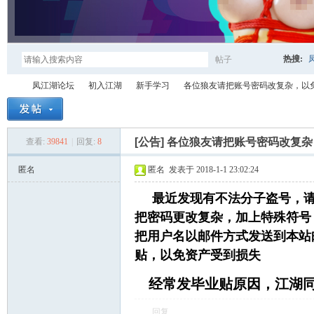
热搜:
帖子
搜
凤江湖论坛
初入江湖
新手学习
各位狼友请把账号密码改复杂，以
索
[公告]
各位狼友请把账号密码改复杂
查看:
39841
|
回复:
8
凤
»
›
›
›
匿名
匿名
发表于 2018-1-1 23:02:24
最近发现有不法分子盗号，请
把密码更改复杂，加上特殊符号
把用户名以邮件方式发送到本站
贴，以免资产受到损失
经常发毕业贴原因，江湖
江
回复