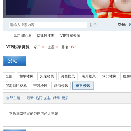
热搜:
帖子
搜
凤江湖论坛
福建凤江湖
VIP独家资源
VIP独家资源
今日:
0
|
主题:
0
|
排名:
157
索
凤
»
›
›
全部
和平楼凤
河东楼凤
河西楼凤
南开楼凤
河北楼凤
红桥
滨海新区楼凤
宁河楼凤
静海楼凤
蓟县楼凤
全部主题
最新
热门
热帖
精华
更多
本版块或指定的范围内尚无主题
江