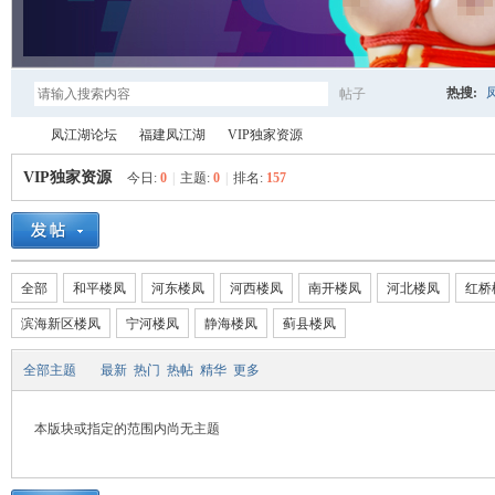
热搜:
帖子
搜
凤江湖论坛
福建凤江湖
VIP独家资源
VIP独家资源
今日:
0
|
主题:
0
|
排名:
157
索
凤
»
›
›
全部
和平楼凤
河东楼凤
河西楼凤
南开楼凤
河北楼凤
红桥
滨海新区楼凤
宁河楼凤
静海楼凤
蓟县楼凤
全部主题
最新
热门
热帖
精华
更多
本版块或指定的范围内尚无主题
江